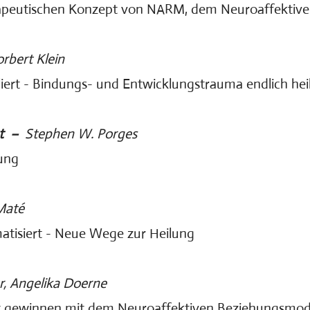
erapeutischen Konzept von NARM, dem Neuroaffektiv
bert Klein
iert - Bindungs- und Entwicklungstrauma endlich hei
t –
Stephen W. Porges
ung
Maté
atisiert - Neue Wege zur Heilung
, Angelika Doerne
aft gewinnen mit dem Neuroaffektiven Beziehungsmo