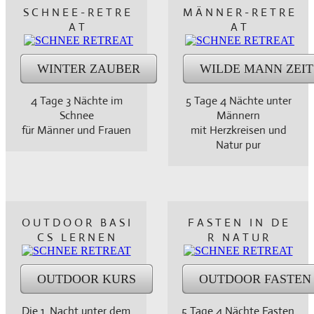
S C H N E E - R E T R E
M Ä N N E R - R E T R E
A T
A T
WINTER ZAUBER
WILDE MANN ZEIT
4 Tage 3 Nächte im
5 Tage 4 Nächte unter
Schnee
Männern
für Männer und Frauen
mit Herzkreisen und
Natur pur
O U T D O O R B A S I
F A S T E N I N D E
C S L E R N E N
R N A T U R
OUTDOOR KURS
OUTDOOR FASTEN
Die 1. Nacht unter dem
5 Tage 4 Nächte Fasten