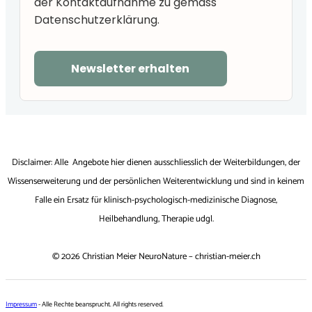
der Kontaktaufnahme zu gemäss
Datenschutzerklärung.
Newsletter erhalten
Disclaimer: Alle Angebote hier dienen ausschliesslich der Weiterbildungen, der
Wissenserweiterung und der persönlichen Weiterentwicklung und sind in keinem
Falle ein Ersatz für klinisch-psychologisch-medizinische Diagnose,
Heilbehandlung, Therapie udgl.
Kundenbewertungen und Erfahrungen zu
© 2026 Christian Meier NeuroNature – christian-meier.ch
christian-meier.ch
SEHR GUT
%
100
Impressum
- Alle Rechte beansprucht. All rights reserved.