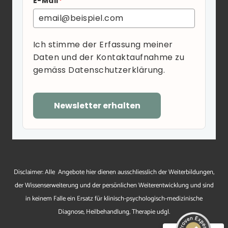
E-Mail
*
Ich stimme der Erfassung meiner
Daten und der Kontaktaufnahme zu
gemäss Datenschutzerklärung.
Newsletter erhalten
Kundenbewertungen und Erfahrungen zu
christian-meier.ch
Disclaimer: Alle Angebote hier dienen ausschliesslich der Weiterbildungen,
der Wissenserweiterung und der persönlichen Weiterentwicklung und sind
SEHR GUT
%
100
in keinem Falle ein Ersatz für klinisch-psychologisch-medizinische
Empfehlungen auf
Diagnose, Heilbehandlung, Therapie udgl.
ProvenExpert.com
5,00
/
4,96