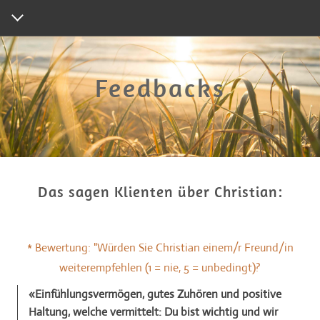
Home
NeuroRe Weiterbildung
NeuroRe Anbieter
Leadership
Das sagen Klienten über Christian:
Natur Retreats
Kontakt
* Bewertung: "Würden Sie Christian einem/r Freund/in
Blog
weiterempfehlen (1 = nie, 5 = unbedingt)?
Medien
«Einfühlungsvermögen, gutes Zuhören und positive
Haltung, welche vermittelt: Du bist wichtig und wir
Anmeldung